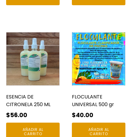
des
$38
has
$64
ESENCIA DE
FLOCULANTE
CITRONELA 250 ML
UNIVERSAL 500 gr
$
56.00
$
40.00
AÑADIR AL
AÑADIR AL
CARRITO
CARRITO