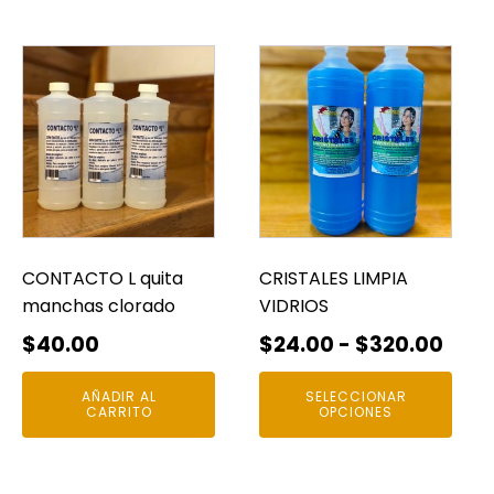
hast
$300.00
$185
Este
producto
tiene
múltiples
variantes.
Las
opciones
se
pueden
CONTACTO L quita
CRISTALES LIMPIA
elegir
manchas clorado
VIDRIOS
en
Ran
$
40.00
$
24.00
-
$
320.00
la
de
página
AÑADIR AL
SELECCIONAR
prec
CARRITO
OPCIONES
de
des
producto
$24.