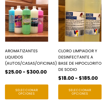
$2,400.00
$1,309.00
Este
Este
producto
producto
tiene
tiene
múltiples
múltiples
variantes.
variantes.
Las
Las
opciones
opciones
se
se
pueden
pueden
AROMATIZANTES
CLORO LIMPIADOR Y
elegir
elegir
LIQUIDOS
DESINFECTANTE A
en
en
(AUTOS/CASAS/OFICINAS)
BASE DE HIPOCLORITO
la
la
DE SODIO
Rango
$
25.00
-
$
300.00
página
página
Rang
$
18.00
-
$
185.00
de
de
de
de
precios:
producto
producto
SELECCIONAR
SELECCIONAR
preci
desde
OPCIONES
OPCIONES
desd
$25.00
$18.0
hasta