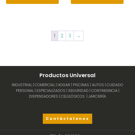
1
2
3
→
Productos Universal
INDUSTRIAL | COMERCIAL | HOGAR | PISCINAS | AUTOS | CUIDADO
PERSONAL | ESPECIALIZADOS | SEGURIDAD | CONTINGENCIA |
DISPENSADORES | CELULÓSICOS | JARCIERÍA
Contáctatenos