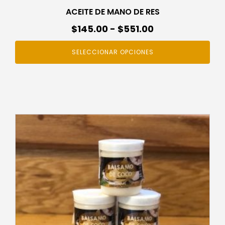
ACEITE DE MANO DE RES
Rango
$
145.00
-
$
551.00
de
SELECCIONAR OPCIONES
precios:
desde
$145.00
hasta
$551.00