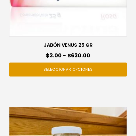
la
página
de
producto
JABÓN VENUS 25 GR
Rango
$
3.00
-
$
630.00
de
SELECCIONAR OPCIONES
precios:
desde
$3.00
hasta
$630.00