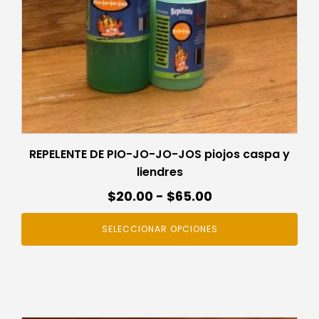
pueden
elegir
en
la
página
de
producto
REPELENTE DE PIO-JO-JO-JOS piojos caspa y
liendres
Rango
$
20.00
-
$
65.00
de
SELECCIONAR OPCIONES
precios:
desde
$20.00
hasta
$65.00