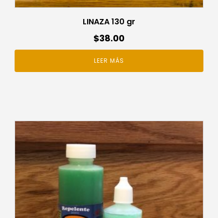
LINAZA 130 gr
$
38.00
LEER MÁS
Este
producto
tiene
múltiples
variantes.
Las
opciones
se