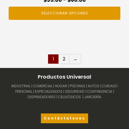
de
SELECCIONAR OPCIONES
precios:
desde
$35.00
hasta
$60.00
1
2
→
Productos Universal
INDUSTRIAL | COMERCIAL | HOGAR | PISCINAS | AUTOS | CUIDADO
PERSONAL | ESPECIALIZADOS | SEGURIDAD | CONTINGENCIA |
DISPENSADORES | CELULÓSICOS | JARCIERÍA
Contáctatenos