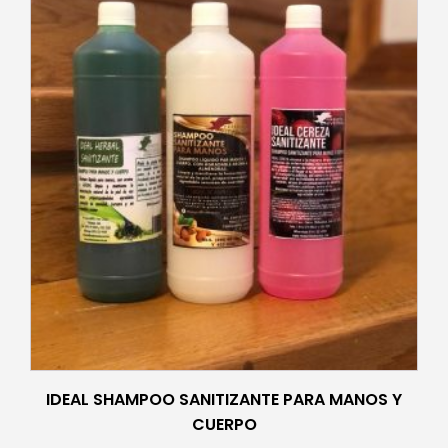
producto
tiene
múltiples
variantes.
Las
opciones
se
pueden
elegir
en
la
página
de
producto
IDEAL SHAMPOO SANITIZANTE PARA MANOS Y
CUERPO