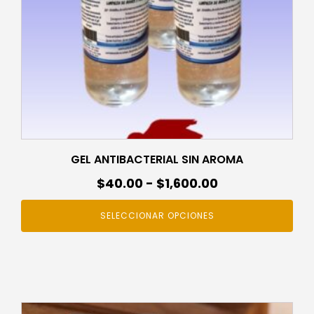
pueden
elegir
en
la
página
de
producto
GEL ANTIBACTERIAL SIN AROMA
Rango
$
40.00
-
$
1,600.00
de
SELECCIONAR OPCIONES
precios:
desde
$40.00
hasta
$1,600.00
Este