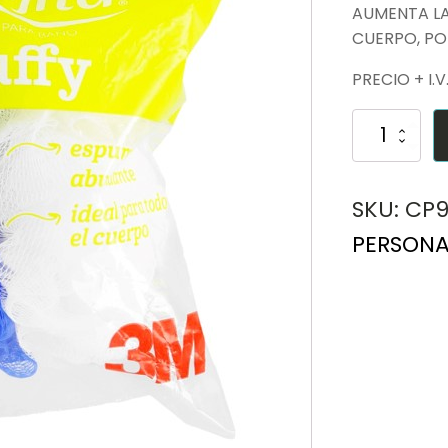
AUMENTA LA
CUERPO, POR
PRECIO + I.V
ESPONJA
BORLA
PARA
EL
CUERPO
SKU:
CP9
cantidad
PERSONA