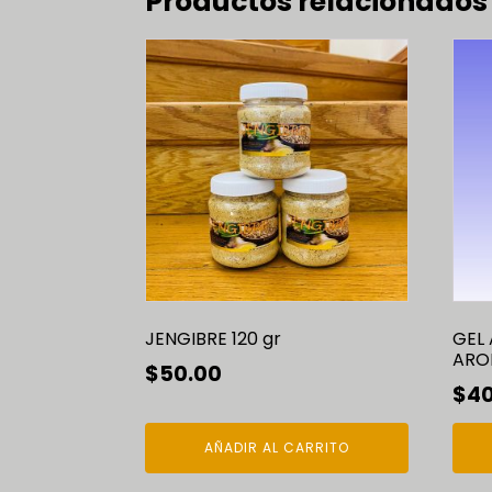
Productos relacionados
Este
prod
tien
múlt
vari
Las
opci
se
pue
elegi
en
JENGIBRE 120 gr
GEL 
la
ARO
$
50.00
pági
$
40
de
prod
AÑADIR AL CARRITO