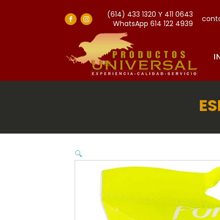
(614) 433 1320 Y 411 0643
cont
WhatsApp 614 122 4939
I
ES
🔍