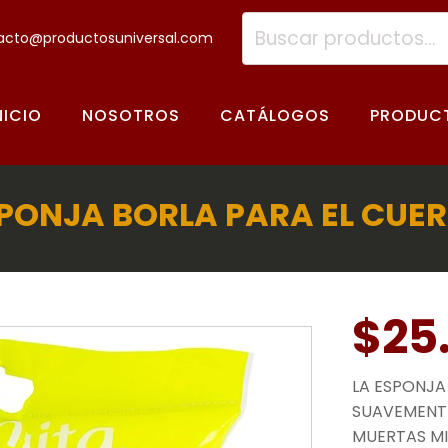
Buscar
acto@productosuniversal.com
por:
NICIO
NOSOTROS
CATÁLOGOS
PRODUC
PONJA BORLA PARA EL CUE
$
25
LA ESPONJA
SUAVEMENTE 
MUERTAS MI