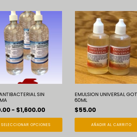
ucto
e
iples
antes.
ones
den
r
ANTIBACTERIAL SIN
EMULSION UNIVERSAL GO
MA
60ML
na
Rango
.00
-
$
1,600.00
$
55.00
de
ucto
SELECCIONAR OPCIONES
AÑADIR AL CARRITO
precios: