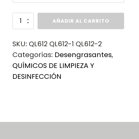
hasta
DESENGRASANTE
AÑADIR AL CARRITO
CRISTALINO
$640.00
ideal
para
cocina,
SKU:
QL612 QL612-1 QL612-2
biodegradable
Categorías:
Desengrasantes
,
cantidad
QUÍMICOS DE LIMPIEZA Y
DESINFECCIÓN
DESENGRASANTE CRISTALINO, DESENGRASANTE
PARA COCINA, DESENGRASANTE ECONOMICO