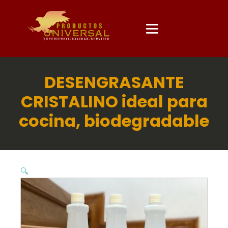
DESENGRASANTE
CRISTALINO ideal para
cocina, biodegradable
🔍