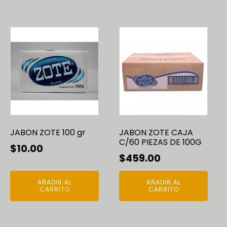
has
hasta
$620
$585.00
JABON ZOTE 100 gr
JABON ZOTE CAJA
C/60 PIEZAS DE 100G
$
10.00
$
459.00
AÑADIR AL
AÑADIR AL
CARRITO
CARRITO