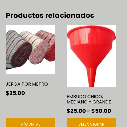
Productos relacionados
Este
producto
tiene
múltiples
variantes.
Las
opciones
se
JERGA POR METRO
pueden
elegir
$
25.00
EMBUDO CHICO,
en
MEDIANO Y GRANDE
la
Rang
$
25.00
-
$
50.00
página
de
de
AÑADIR AL
SELECCIONAR