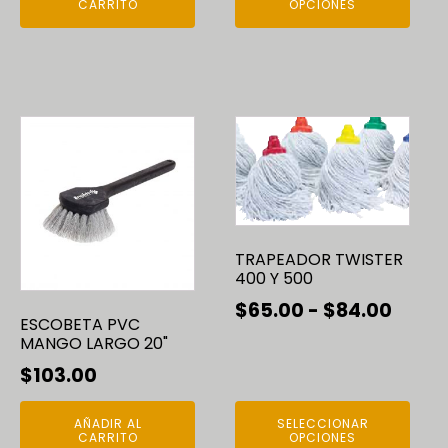
preci
producto
CARRITO
OPCIONES
desd
$25.0
hast
$50.
Este
producto
tiene
múltiples
variantes.
Las
TRAPEADOR TWISTER
opciones
400 Y 500
se
Rang
$
65.00
-
$
84.00
ESCOBETA PVC
pueden
de
MANGO LARGO 20"
elegir
preci
$
103.00
en
desd
la
AÑADIR AL
SELECCIONAR
$65.
página
CARRITO
OPCIONES