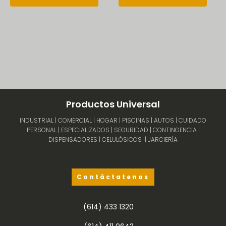
de
hast
producto
$84.
Productos Universal
INDUSTRIAL | COMERCIAL | HOGAR | PISCINAS | AUTOS | CUIDADO
PERSONAL | ESPECIALIZADOS | SEGURIDAD | CONTINGENCIA |
DISPENSADORES | CELULÓSICOS | JARCIERÍA
Contáctatenos
(614) 433 1320