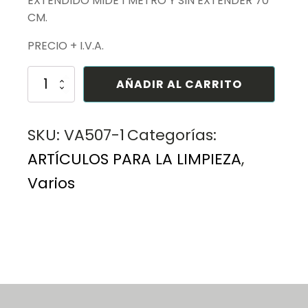
EXTENDIDO MIDE 1 METRO Y SIN EXTENDER 70
CM.
PRECIO + I.V.A.
PLUMERO
AÑADIR AL CARRITO
SINTÉTICO
C/EXTENSIÓN
cantidad
SKU:
VA507-1
Categorías:
ARTÍCULOS PARA LA LIMPIEZA
,
Varios
PLUMERO, EXTENSION, QUITA POLVO, PLUMERO
SINTETICO, PLUMERO LIMPIEZA