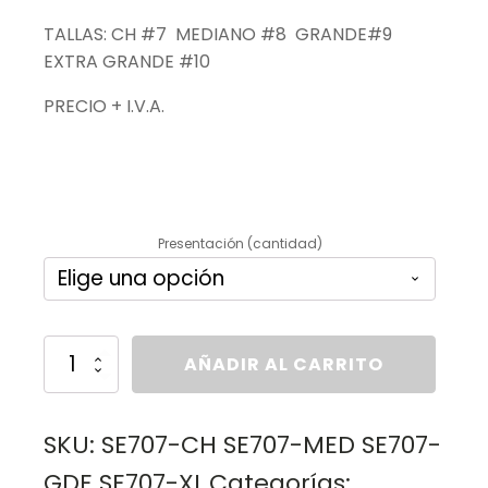
TALLAS: CH #7 MEDIANO #8 GRANDE#9
EXTRA GRANDE #10
PRECIO + I.V.A.
GUANTE DOMESTICO ROJO LATEX
Presentación (cantidad)
GUANTES
AÑADIR AL CARRITO
DERMA
CARE
ROJO
(DOMÉSTICO)
SKU:
SE707-CH SE707-MED SE707-
cantidad
GDE SE707-XL
Categorías: