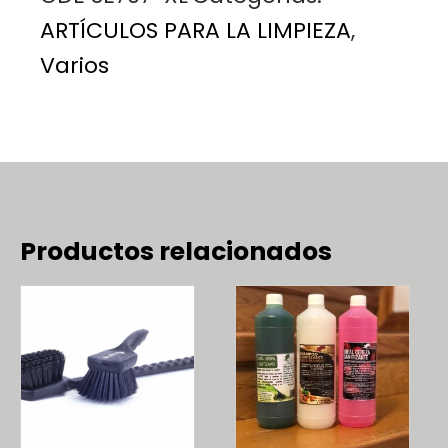
ARTÍCULOS PARA LA LIMPIEZA
,
Varios
Productos relacionados
Este
Este
producto
producto
tiene
tiene
múltiples
múltiples
variantes.
variantes.
Las
Las
opciones
opciones