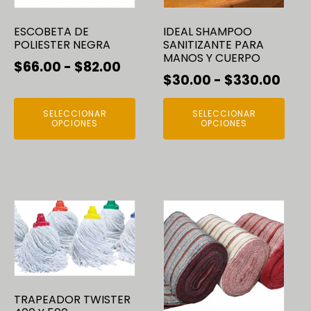
se
se
ESCOBETA DE
IDEAL SHAMPOO
pueden
pueden
POLIESTER NEGRA
SANITIZANTE PARA
elegir
elegir
MANOS Y CUERPO
Rango
$
66.00
-
$
82.00
en
en
Ran
$
30.00
-
$
330.00
la
la
de
de
página
página
precios:
SELECCIONAR
SELECCIONAR
prec
de
de
OPCIONES
OPCIONES
desde
producto
producto
des
$66.00
$30
hasta
has
$82.00
$33
Este
producto
tiene
múltiples
variantes.
Las
TRAPEADOR TWISTER