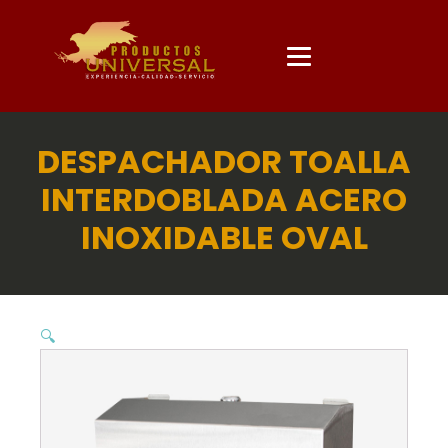
DESPACHADOR TOALLA
INTERDOBLADA ACERO
INOXIDABLE OVAL
🔍