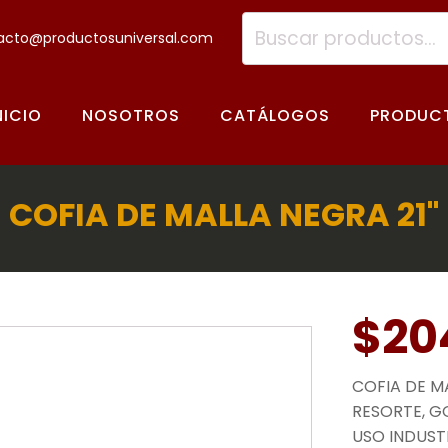
Buscar
acto@productosuniversal.com
por:
NICIO
NOSOTROS
CATÁLOGOS
PRODUC
COFIA DE MALLA NEGRA 21"
$
20
COFIA DE M
RESORTE, G
USO INDUSTR