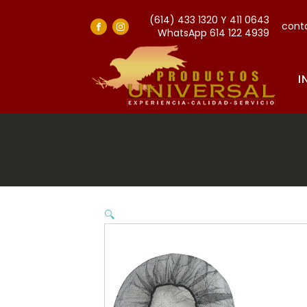
(614) 433 1320 Y 411 0643
cont
WhatsApp 614 122 4939
I
🔍