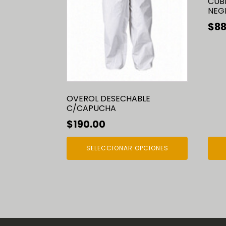
CUB
la
NEG
página
$
88
de
producto
OVEROL DESECHABLE
C/CAPUCHA
$
190.00
SELECCIONAR OPCIONES