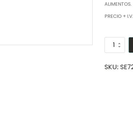
ALIMENTOS.
PRECIO + I.V
COFIA MALL
COFIA
DE
MALLA
NEGRA
21"
SKU:
SE7
cantidad