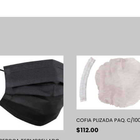
OCINA
Este
producto
tiene
múltiples
variantes.
Las
opciones
se
COFIA PLIZADA PAQ. C/10
pueden
elegir
$
112.00
en