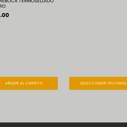
REBOCA TERMOSELLADO
la
RO
página
.00
de
producto
AÑADIR AL CARRITO
SELECCIONAR OPCIONES